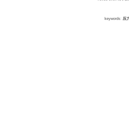
keywords:
压